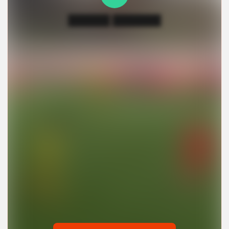
██████ ███████