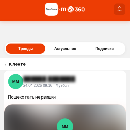
×
×
Войти
Тренды
Актуальное
Подписки
←
К ленте
██████ ███████
ММ
24.04.2026 09:16 · Футбол
Пощекотать нервишки
ММ