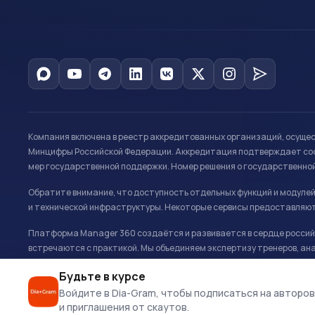
Компания включена в реестр аккредитованных организаций, осуще
Минцифры Российской Федерации. Аккредитация подтверждает соот
мер государственной поддержки. Номер решения о государственно
Обратите внимание, что доступность отдельных функций и модуле
и технической инфраструктуры. Некоторые сервисы предоставляют
Платформа Manager 360 создаётся и развивается в сердце российс
встречаются с практикой. Мы объединяем экспертизу тренеров, ана
развитию и управлению в спорте.
Будьте в курсе
Офис: г. Москва, Олимпийский комплекс «Лужники», Большая спортивн
Войдите в Dia-Gram, чтобы подписаться на авторов
и приглашения от скаутов.