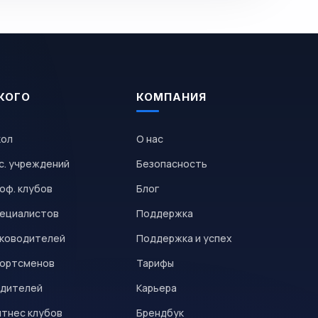
КОГО
КОМПАНИЯ
кол
О нас
с. учреждений
Безопасность
оф. клубов
Блог
пециалистов
Поддержка
уководителей
Поддержка и успех
портсменов
Тарифы
одителей
Карьера
итнес клубов
Брендбук