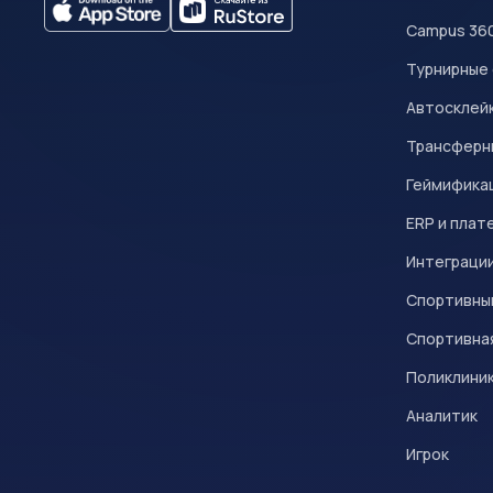
Campus 36
Турнирные
Автосклейк
Трансферн
Геймифика
ERP и плат
Интеграци
Спортивны
Спортивна
Поликлини
Аналитик
Игрок