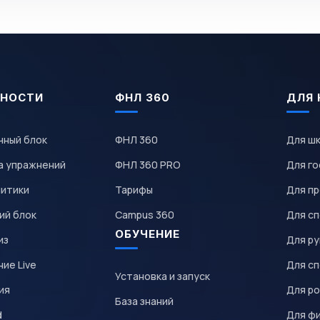
НОСТИ
ФНЛ 360
ДЛЯ 
чный блок
ФНЛ 360
Для ш
а упражнений
ФНЛ 360 PRO
Для го
литики
Тарифы
Для пр
ий блок
Campus 360
Для с
ОБУЧЕНИЕ
из
Для р
ие Live
Для с
Установка и запуск
ия
Для р
База знаний
d
Для ф