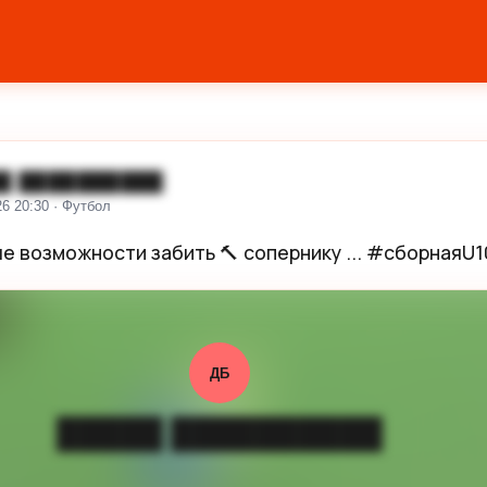
█ ██████████
26 20:30 · Футбол
е возможности забить 🔨 сопернику ... #сборнаяU1
ДБ
█████ ██████████