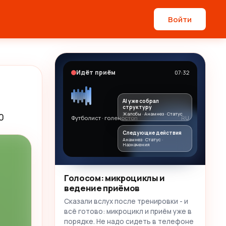
Войти
Идёт приём
07:32
AI уже собрал
структуру
Жалобы · Анамнез · Статус
0
Футболист · голеностоп
RU
Следующие действия
Анамнез · Статус ·
Назначения
Голосом: микроциклы и
ведение приёмов
Сказали вслух после тренировки - и
всё готово: микроцикл и приём уже в
порядке. Не надо сидеть в телефоне