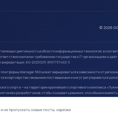
© 2026 ОО
ствляющих деятельность в области информационных технологий, в соотве
ветствие компании требованиям государства к IT-организациям и даёт 
й аккредитации: АО-20251213-35117737402-3
й платформы Manager 360 может варьироваться в зависимости от региона
ся в партнёрстве с внешними поставщиками и могут регулироваться допо
кого спорта — на территории крупнейшего спортивного комплекса «Лужни
литиков и разработчиков, чтобы создавать решения, способные изменить 
ая арена, ул. Лужники 24с1.
 и не пропускать новые посты, нарезки