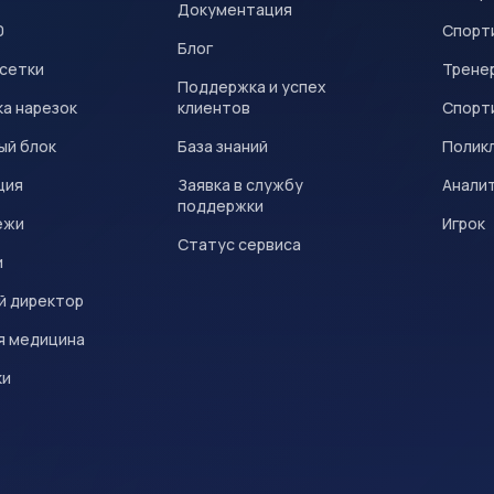
Документация
0
Спорт
Блог
 сетки
Трене
Поддержка и успех
а нарезок
клиентов
Спорт
ый блок
База знаний
Полик
ция
Заявка в службу
Анали
поддержки
ежи
Игрок
Статус сервиса
и
й директор
я медицина
ки