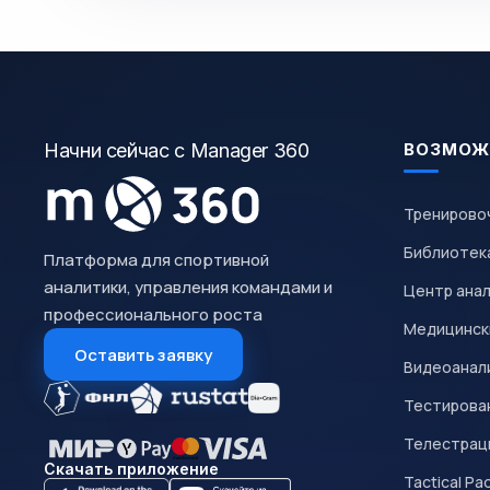
Начни сейчас с Manager 360
ВОЗМОЖ
Тренирово
Библиотек
Платформа для спортивной
аналитики, управления командами и
Центр ана
профессионального роста
Медицинск
Оставить заявку
Видеоанал
Тестирован
Телестрац
Скачать приложение
Tactical Pa