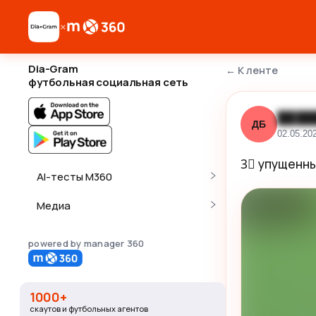
×
Dia-Gram
←
К ленте
футбольная социальная сеть
████
ДБ
02.05.20
3⃣ упущенны
AI-тесты M360
Медиа
powered by manager 360
1000+
скаутов и футбольных агентов