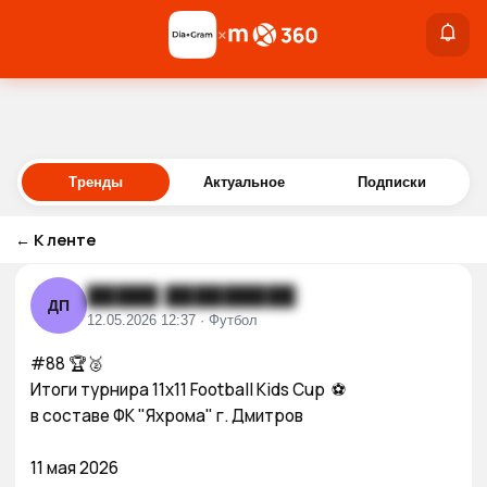
×
×
Войти
Тренды
Актуальное
Подписки
←
К ленте
█████ █████████
ДП
12.05.2026 12:37 · Футбол
#88 🏆🥈

Итоги турнира 11х11 Football Kids Cup  ⚽

в составе ФК "Яхрома" г. Дмитров 

11 мая 2026