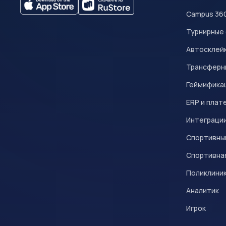
Campus 36
Турнирные
Автосклейк
Трансферн
Геймифика
ERP и плат
Интеграци
Спортивны
Спортивна
Поликлини
Аналитик
Игрок