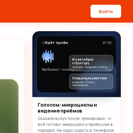
Войти
Идёт приём
07:32
AI уже собрал
структуру
Жалобы · Анамнез · Статус
Футболист · голеностоп
RU
Следующие действия
Анамнез · Статус ·
Назначения
Голосом: микроциклы и
ведение приёмов
Сказали вслух после тренировки - и
всё готово: микроцикл и приём уже в
порядке. Не надо сидеть в телефоне