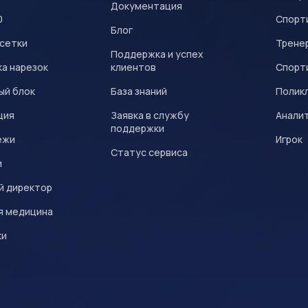
Документация
0
Спорт
Блог
 сетки
Трене
Поддержка и успех
а нарезок
клиентов
Спорт
ый блок
База знаний
Полик
ция
Заявка в службу
Анали
поддержки
ежи
Игрок
Статус сервиса
и
й директор
я медицина
ки