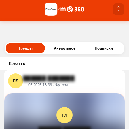
×
×
Войти
Тренды
Актуальное
Подписки
←
К ленте
██████ ███████
ПЛ
11.05.2026 13:36 · Футбол
ПЛ