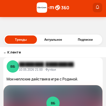
×
×
Войти
Тренды
Актуальное
Подписки
←
К ленте
████████ █████████
ВБ
10.05.2026 21:00 · Футбол
Мои неплохие действия в игре с Родиной.
ВБ