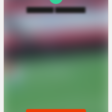
████████ █████████