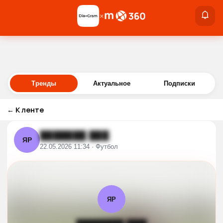
×
×
Войти
Тренды
Актуальное
Подписки
←
К ленте
███████ ███
ЯР
22.05.2026 11:34 · Футбол
ЯР