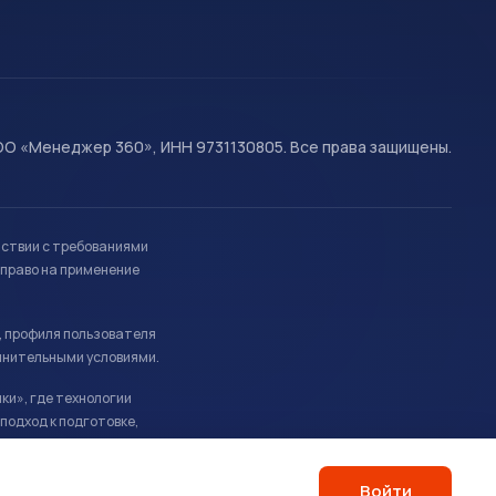
О «Менеджер 360», ИНН 9731130805. Все права защищены.
тствии с требованиями
право на применение
, профиля пользователя
лнительными условиями.
ки», где технологии
подход к подготовке,
Войти