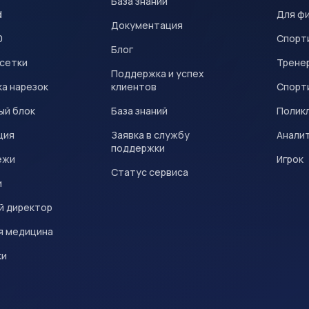
База знаний
d
Для ф
Документация
0
Спорт
Блог
 сетки
Трене
Поддержка и успех
а нарезок
клиентов
Спорт
ый блок
База знаний
Полик
ция
Заявка в службу
Анали
поддержки
ежи
Игрок
Статус сервиса
и
й директор
я медицина
ки