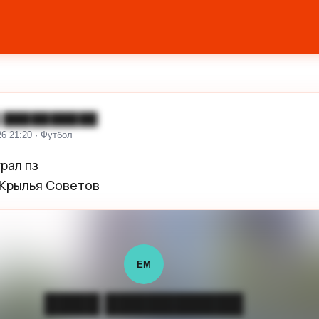
 ██████████
26 21:20 · Футбол
рал пз

Крылья Советов
ЕМ
████ ██████████