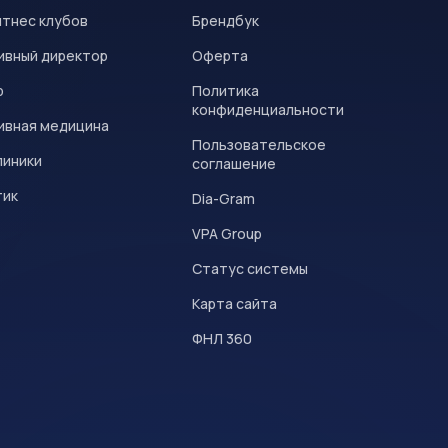
итнес клубов
Брендбук
ивный директор
Оферта
р
Политика
конфиденциальности
ивная медицина
Пользовательское
линики
соглашение
тик
Dia-Gram
VPA Group
Статус системы
Карта сайта
ФНЛ 360