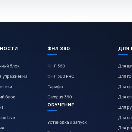
НОСТИ
ФНЛ 360
ДЛЯ 
чный блок
ФНЛ 360
Для ш
а упражнений
ФНЛ 360 PRO
Для го
литики
Тарифы
Для пр
ий блок
Campus 360
Для с
ОБУЧЕНИЕ
из
Для р
ие Live
Для с
Установка и запуск
ия
Для р