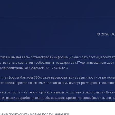
© 2026 ОО
ствляющих деятельность в области информационных технологий, в соотве
ветствие компании требованиям государства к IT-организациям и даёт 
й аккредитации: АО-20251213-35117737402-3
й платформы Manager 360 может варьироваться в зависимости от региона
ся в партнёрстве с внешними поставщиками и могут регулироваться допо
кого спорта — на территории крупнейшего спортивного комплекса «Лужни
литиков и разработчиков, чтобы создавать решения, способные изменить 
ая арена, ул. Лужники 24с1.
 и не пропускать новые посты, нарезки