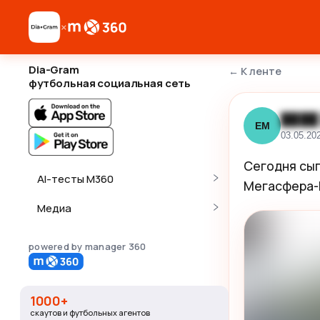
×
Dia-Gram
←
К ленте
футбольная социальная сеть
████
ЕМ
03.05.20
Сегодня сыг
AI-тесты M360
Мегасфера-
Медиа
powered by manager 360
1000+
скаутов и футбольных агентов