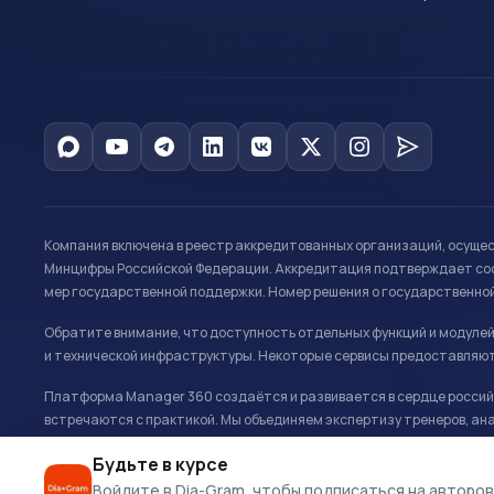
Компания включена в реестр аккредитованных организаций, осуще
Минцифры Российской Федерации. Аккредитация подтверждает соот
мер государственной поддержки. Номер решения о государственно
Обратите внимание, что доступность отдельных функций и модуле
и технической инфраструктуры. Некоторые сервисы предоставляют
Платформа Manager 360 создаётся и развивается в сердце российс
встречаются с практикой. Мы объединяем экспертизу тренеров, ана
развитию и управлению в спорте.
Будьте в курсе
Офис: г. Москва, Олимпийский комплекс «Лужники», Большая спортивн
Войдите в Dia-Gram, чтобы подписаться на авторов