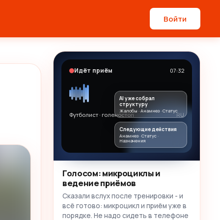
Войти
Идёт приём
07:32
AI уже собрал
структуру
Жалобы · Анамнез · Статус
Футболист · голеностоп
RU
Следующие действия
Анамнез · Статус ·
Назначения
Голосом: микроциклы и
ведение приёмов
Сказали вслух после тренировки - и
всё готово: микроцикл и приём уже в
порядке. Не надо сидеть в телефоне