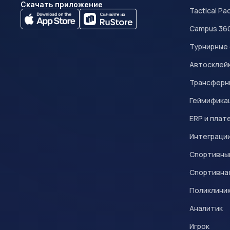
Скачать приложение
Tactical Pa
Campus 36
Турнирные
Автосклейк
Трансферн
Геймифика
ERP и плат
Интеграци
Спортивны
Спортивна
Поликлини
Аналитик
Игрок