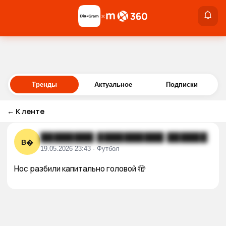
×
×
Войти
Тренды
Актуальное
Подписки
←
К ленте
████████ ██████████ ██████
В�
19.05.2026 23:43 · Футбол
Нос разбили капитально головой 🫣