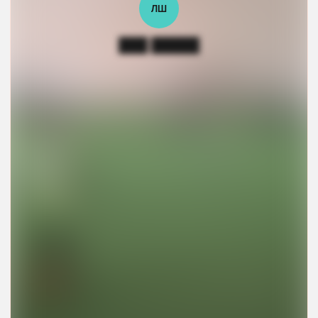
ЛШ
███ █████