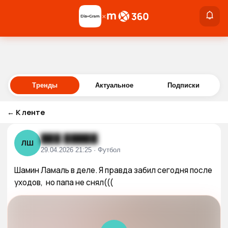
×
×
Войти
Тренды
Актуальное
Подписки
←
К ленте
███ █████
ЛШ
29.04.2026 21:25 · Футбол
Шамин Ламаль в деле. Я правда забил сегодня после 
уходов,  но папа не снял(((