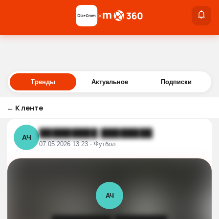
×
×
Войти
Тренды
Актуальное
Подписки
←
К ленте
█████████ ████████
АЧ
07.05.2026 13:23 · Футбол
АЧ