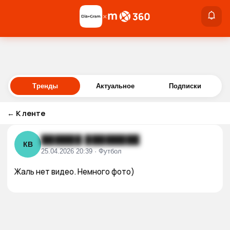
×
×
Войти
Тренды
Актуальное
Подписки
←
К ленте
██████ ████████
КВ
25.04.2026 20:39 · Футбол
Жаль нет видео. Немного фото)