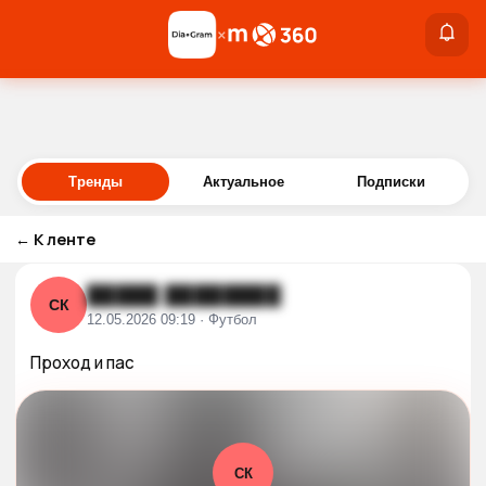
×
×
Войти
Тренды
Актуальное
Подписки
←
К ленте
█████ ████████
СК
12.05.2026 09:19 · Футбол
Проход и пас
СК