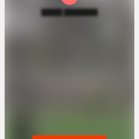
█████ ████████