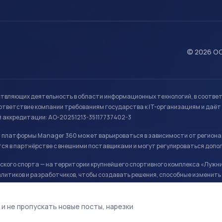
© 2026 ОО
ствляющих деятельность в области информационных технологий, в соотве
ветствие компании требованиям государства к IT-организациям и даёт 
й аккредитации: АО-20251213-35117737402-3
й платформы Manager 360 может варьироваться в зависимости от региона
ся в партнёрстве с внешними поставщиками и могут регулироваться допо
кого спорта — на территории крупнейшего спортивного комплекса «Лужни
литиков и разработчиков, чтобы создавать решения, способные изменить 
ая арена, ул. Лужники 24с1.
 и не пропускать новые посты, нарезки