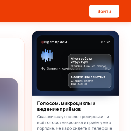
Войти
Идёт приём
07:32
AI уже собрал
структуру
Жалобы · Анамнез · Статус
Футболист · голеностоп
RU
Следующие действия
Анамнез · Статус ·
Назначения
Голосом: микроциклы и
ведение приёмов
Сказали вслух после тренировки - и
всё готово: микроцикл и приём уже в
порядке. Не надо сидеть в телефоне