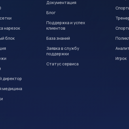
Документация
0
Спорт
Блог
 сетки
Трене
Поддержка и успех
а нарезок
клиентов
Спорт
ый блок
База знаний
Полик
ция
Заявка в службу
Анали
поддержки
ежи
Игрок
Статус сервиса
и
й директор
я медицина
ки