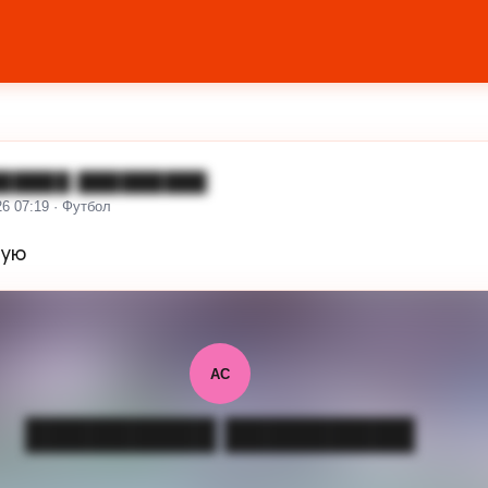
█████ █████████
26 07:19 · Футбол
вую
АС
█████████ █████████