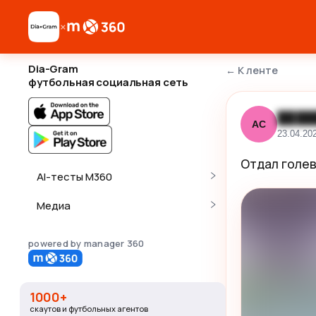
×
Dia-Gram
←
К ленте
футбольная социальная сеть
████
АС
23.04.20
Отдал голе
AI-тесты M360
Медиа
powered by manager 360
1000+
скаутов и футбольных агентов