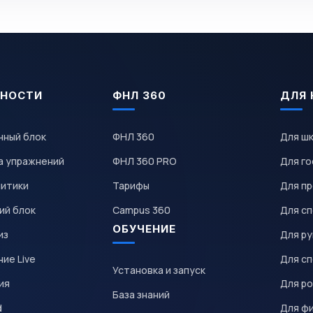
НОСТИ
ФНЛ 360
ДЛЯ 
чный блок
ФНЛ 360
Для ш
а упражнений
ФНЛ 360 PRO
Для го
литики
Тарифы
Для пр
ий блок
Campus 360
Для с
ОБУЧЕНИЕ
из
Для р
ие Live
Для с
Установка и запуск
ия
Для р
База знаний
d
Для ф