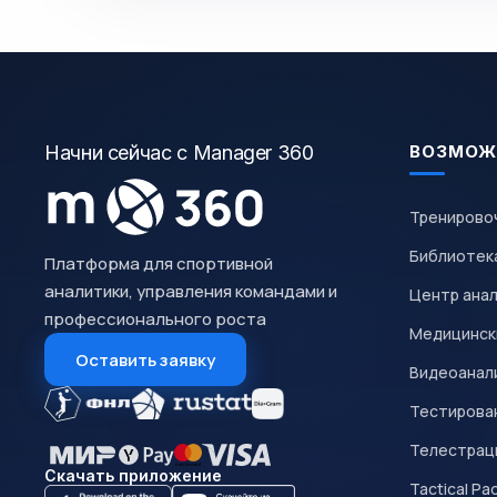
Начни сейчас с Manager 360
ВОЗМОЖ
Тренирово
Библиотек
Платформа для спортивной
аналитики, управления командами и
Центр ана
профессионального роста
Медицинск
Оставить заявку
Видеоанал
Тестирован
Телестрац
Скачать приложение
Tactical Pa