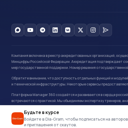
Компания включена в реестр аккредитованных организаций, осуще
Минцифры Российской Федерации. Аккредитация подтверждает соот
мер государственной поддержки. Номер решения о государственно
Обратите внимание, что доступность отдельных функций и модуле
и технической инфраструктуры. Некоторые сервисы предоставляют
Платформа Manager 360 создаётся и развивается в сердце российс
встречаются с практикой. Мы объединяем экспертизу тренеров, ана
развитию и управлению в спорте.
Будьте в курсе
Офис: г. Москва, Олимпийский комплекс «Лужники», Большая спортивн
Войдите в Dia-Gram, чтобы подписаться на авторов
и приглашения от скаутов.