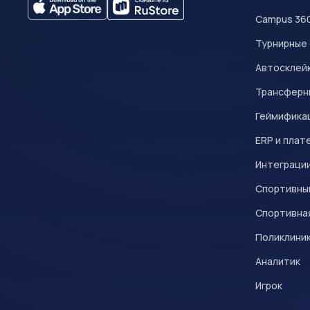
Campus 36
Турнирные
Автосклейк
Трансферн
Геймифика
ERP и плат
Интеграци
Спортивны
Спортивна
Поликлини
Аналитик
Игрок