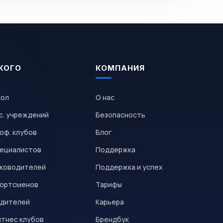
КОГО
КОМПАНИЯ
кол
О нас
с. учреждений
Безопасность
оф. клубов
Блог
пециалистов
Поддержка
уководителей
Поддержка и успех
портсменов
Тарифы
одителей
Карьера
итнес клубов
Брендбук