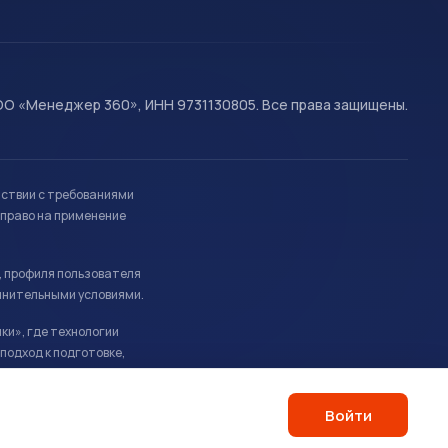
О «Менеджер 360», ИНН 9731130805. Все права защищены.
тствии с требованиями
право на применение
, профиля пользователя
лнительными условиями.
ки», где технологии
подход к подготовке,
Войти