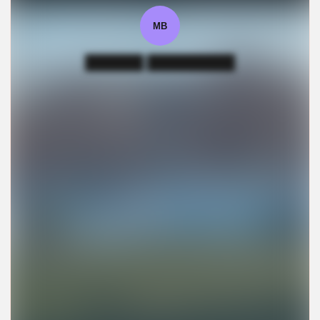
МВ
██████ █████████