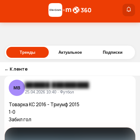
×
×
Войти
Тренды
Актуальное
Подписки
←
К ленте
██████ █████████
МВ
25.04.2026 10:40 · Футбол
Товарка КС 2016 - Триумф 2015 

1-0 

Забил гол