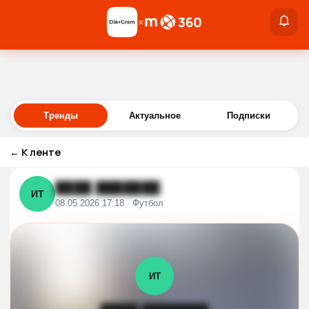
×
×
Войти
Тренды
Актуальное
Подписки
←
К ленте
████ ███████
ИТ
08.05.2026 17:18 · Футбол
ИТ