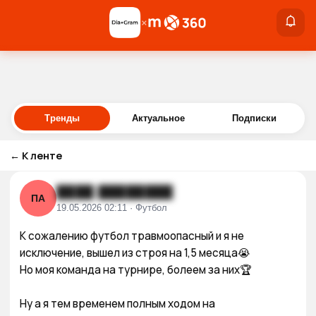
×
×
Войти
Тренды
Актуальное
Подписки
←
К ленте
████ ████████
ПА
19.05.2026 02:11 · Футбол
К сожалению футбол травмоопасный и я не 
исключение, вышел из строя на 1,5 месяца😭

Но моя команда на турнире, болеем за них🏆

Ну а я тем временем полным ходом на 