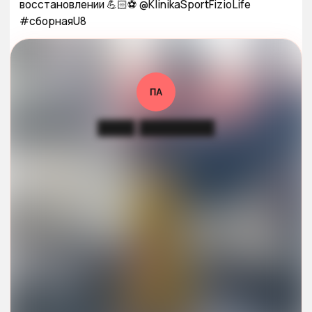
восстановлении 💪🏻⚽️ @KlinikaSportFizioLife

#сборнаяU8
ПА
████ ████████