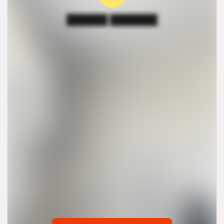
██████ ███████