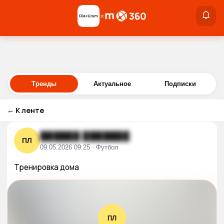
×
×
Войти
Тренды
Актуальное
Подписки
←
К ленте
██████ ███████
ПЛ
09.05.2026 09:25 · Футбол
Тренировка дома
ПЛ