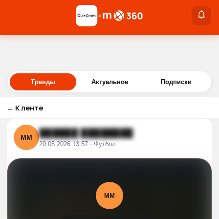
×
×
Войти
Тренды
Актуальное
Подписки
←
К ленте
██████ ████████
ММ
20.05.2026 13:57 · Футбол
ММ