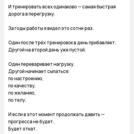
И тренировать всех одинаково — самая быстрая 
дорога в перегрузку.

За годы работы я видел это сотни раз.

Один после трёх тренировок в день прибавляет.

Другой на второй день уже пустой.

Один переваривает нагрузку.

Другой начинает сыпаться:

по настроению,

по качеству,

по желанию,

по телу.

И если в этот момент продолжать давить — 
прогресса не будет.

Будет откат.
