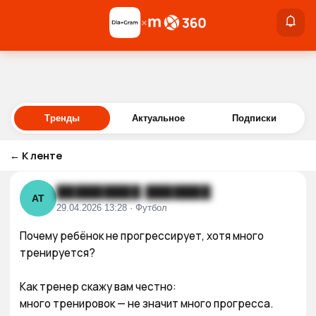
×
×
Войти
Тренды
Актуальное
Подписки
←
К ленте
█████████ ███████
АТ
29.04.2026 13:28 · Футбол
Почему ребёнок не прогрессирует, хотя много 
тренируется?

Как тренер скажу вам честно:

много тренировок — не значит много прогресса.
