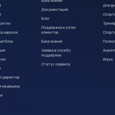
База знаний
d
Для ф
Документация
0
Спорт
Блог
 сетки
Трене
Поддержка и успех
а нарезок
клиентов
Спорт
ый блок
База знаний
Полик
ция
Заявка в службу
Анали
поддержки
ежи
Игрок
Статус сервиса
и
й директор
я медицина
ки