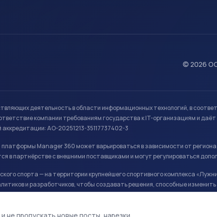
© 2026 ОО
ствляющих деятельность в области информационных технологий, в соотве
ветствие компании требованиям государства к IT-организациям и даёт 
й аккредитации: АО-20251213-35117737402-3
й платформы Manager 360 может варьироваться в зависимости от региона
ся в партнёрстве с внешними поставщиками и могут регулироваться допо
кого спорта — на территории крупнейшего спортивного комплекса «Лужни
литиков и разработчиков, чтобы создавать решения, способные изменить 
ая арена, ул. Лужники 24с1.
 и не пропускать новые посты, нарезки