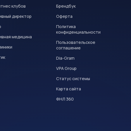
итнес клубов
Брендбук
ивный директор
Оферта
р
Политика
конфиденциальности
ивная медицина
Пользовательское
линики
соглашение
тик
Dia-Gram
VPA Group
Статус системы
Карта сайта
ФНЛ 360