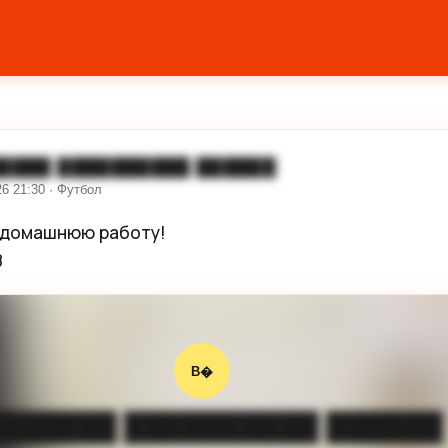
████ ██████████ ██████
26 21:30 · Футбол
домашнюю работу!

8
В�
██████ ██████████ ██████