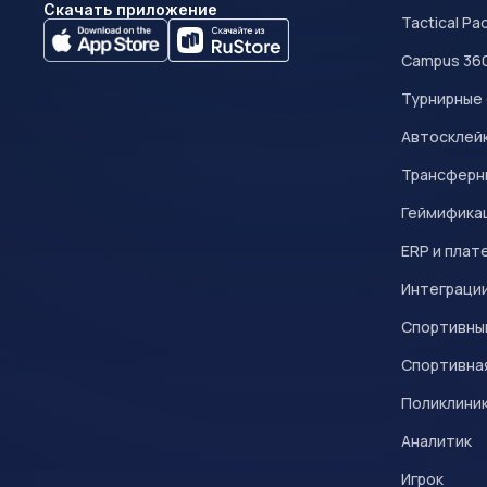
Скачать приложение
Tactical Pa
Campus 36
Турнирные
Автосклейк
Трансферн
Геймифика
ERP и плат
Интеграци
Спортивны
Спортивна
Поликлини
Аналитик
Игрок