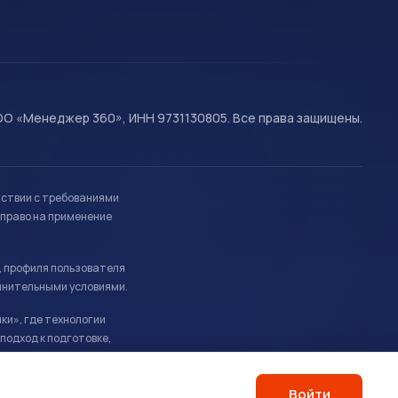
О «Менеджер 360», ИНН 9731130805. Все права защищены.
тствии с требованиями
право на применение
, профиля пользователя
лнительными условиями.
ки», где технологии
подход к подготовке,
Войти