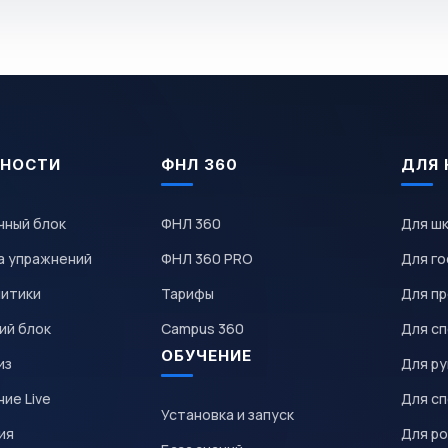
НОСТИ
ФНЛ 360
ДЛЯ 
чный блок
ФНЛ 360
Для ш
а упражнений
ФНЛ 360 PRO
Для го
литики
Тарифы
Для пр
ий блок
Campus 360
Для с
ОБУЧЕНИЕ
из
Для р
ие Live
Для с
Установка и запуск
ия
Для р