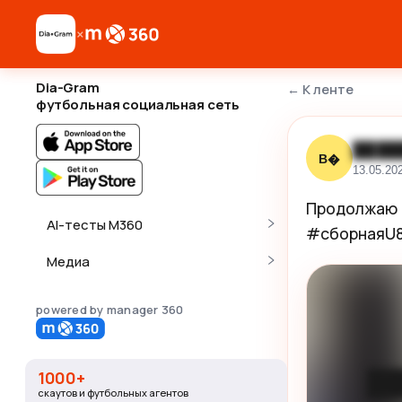
×
Dia-Gram
←
К ленте
футбольная социальная сеть
████
В�
13.05.20
Продолжаю 
AI-тесты M360
#сборнаяU
Медиа
powered by manager 360
1000+
██
скаутов и футбольных агентов