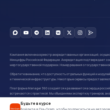
Компания включена в реестр аккредитованных организаций, осуще
Минцифры Российской Федерации. Аккредитация подтверждает соот
мер государственной поддержки. Номер решения о государственно
Обратите внимание, что доступность отдельных функций и модуле
и технической инфраструктуры. Некоторые сервисы предоставляют
Платформа Manager 360 создаётся и развивается в сердце российс
встречаются с практикой. Мы объединяем экспертизу тренеров, ана
развитию и управлению в спорте.
Будьте в курсе
Офис: г. Москва, Олимпийский комплекс «Лужники», Большая спортивн
Войдите в Dia-Gram, чтобы подписаться на авторов