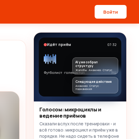
Войти
Идёт приём
07:32
AI уже собрал
структуру
Жалобы · Анамнез · Статус
Футболист · голеностоп
RU
Следующие действия
Анамнез · Статус ·
Назначения
Голосом: микроциклы и
ведение приёмов
Сказали вслух после тренировки - и
всё готово: микроцикл и приём уже в
порядке. Не надо сидеть в телефоне