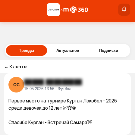
×
×
Войти
Тренды
Актуальное
Подписки
←
К ленте
█████ █████████
ОС
15.05.2026 13:56 · Футбол
Первое место на турнире Курган Локобол - 2026 
среди девочек до 12 лет🥇🏆⚽

Спасибо Курган - Встречай Самара👋