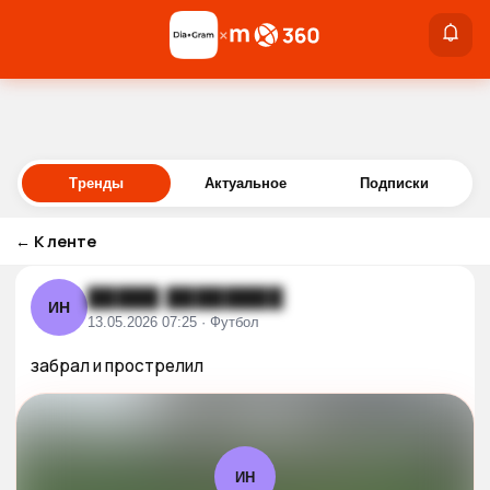
×
×
Войти
Тренды
Актуальное
Подписки
←
К ленте
█████ ████████
ИН
13.05.2026 07:25 · Футбол
забрал и прострелил
ИН