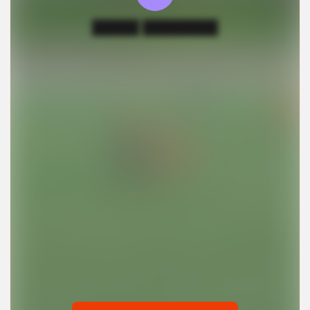
█████ ████████