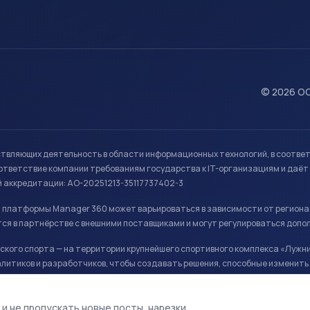
© 2026 ОО
ствляющих деятельность в области информационных технологий, в соотве
ветствие компании требованиям государства к IT-организациям и даёт 
й аккредитации: АО-20251213-35117737402-3
й платформы Manager 360 может варьироваться в зависимости от региона
ся в партнёрстве с внешними поставщиками и могут регулироваться допо
кого спорта — на территории крупнейшего спортивного комплекса «Лужни
литиков и разработчиков, чтобы создавать решения, способные изменить 
ая арена, ул. Лужники 24с1.
 и не пропускать новые посты, нарезки