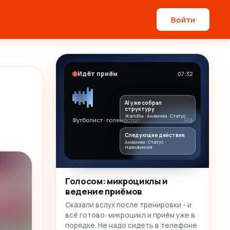
Войти
Идёт приём
07:32
AI уже собрал
структуру
Жалобы · Анамнез · Статус
Футболист · голеностоп
RU
Следующие действия
Анамнез · Статус ·
Назначения
Голосом: микроциклы и
ведение приёмов
Сказали вслух после тренировки - и
всё готово: микроцикл и приём уже в
порядке. Не надо сидеть в телефоне