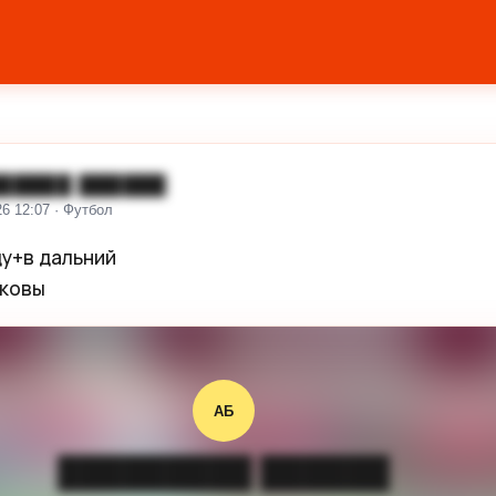
█████ ██████
26 12:07 · Футбол
у+в дальний

ковы
АБ
█████████ ██████