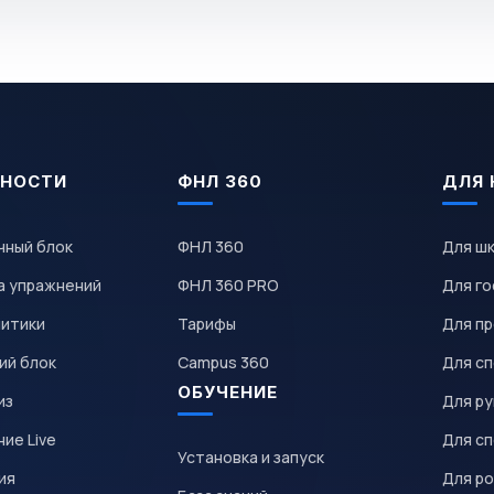
НОСТИ
ФНЛ 360
ДЛЯ 
чный блок
ФНЛ 360
Для ш
а упражнений
ФНЛ 360 PRO
Для го
литики
Тарифы
Для пр
ий блок
Campus 360
Для с
ОБУЧЕНИЕ
из
Для р
ие Live
Для с
Установка и запуск
ия
Для р