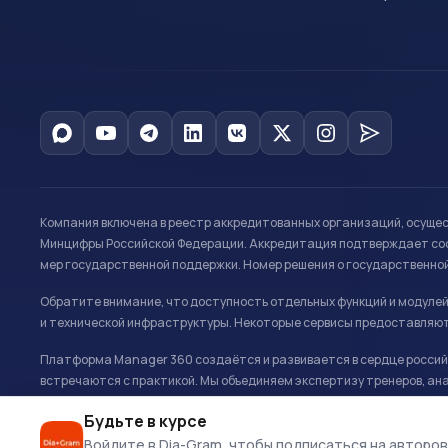
Компания включена в реестр аккредитованных организаций, осуще
Минцифры Российской Федерации. Аккредитация подтверждает соот
мер государственной поддержки. Номер решения о государственно
Обратите внимание, что доступность отдельных функций и модуле
и технической инфраструктуры. Некоторые сервисы предоставляют
Платформа Manager 360 создаётся и развивается в сердце российс
встречаются с практикой. Мы объединяем экспертизу тренеров, ана
развитию и управлению в спорте.
Будьте в курсе
Офис: г. Москва, Олимпийский комплекс «Лужники», Большая спортивн
Войдите в Dia-Gram, чтобы подписаться на авторов