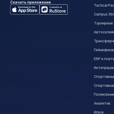
Скачать приложение
Tactical Pa
Campus 36
Турнирные
Автосклейк
Трансферн
Геймифика
ERP и плат
Интеграци
Спортивны
Спортивна
Поликлини
Аналитик
Игрок