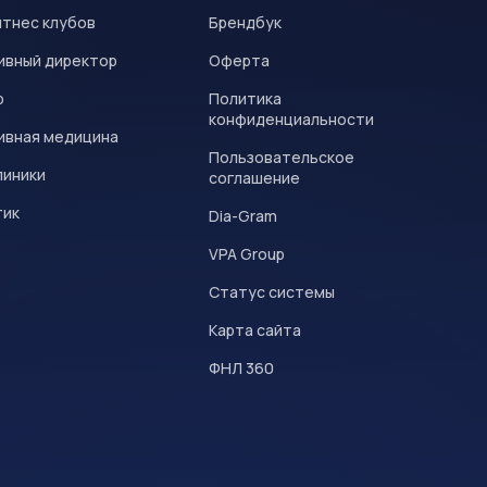
итнес клубов
Брендбук
ивный директор
Оферта
р
Политика
конфиденциальности
ивная медицина
Пользовательское
линики
соглашение
тик
Dia-Gram
VPA Group
Статус системы
Карта сайта
ФНЛ 360