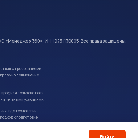
О «Менеджер 360», ИНН 9731130805. Все права защищены.
тствии с требованиями
право на применение
, профиля пользователя
лнительными условиями.
ки», где технологии
подход к подготовке,
Войти