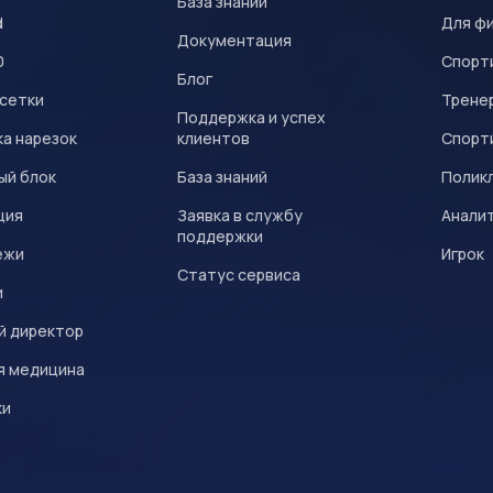
База знаний
d
Для ф
Документация
0
Спорт
Блог
 сетки
Трене
Поддержка и успех
а нарезок
клиентов
Спорт
ый блок
База знаний
Полик
ция
Заявка в службу
Анали
поддержки
ежи
Игрок
Статус сервиса
и
й директор
я медицина
ки