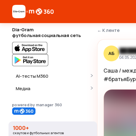
×
Dia-Gram
←
К ленте
футбольная социальная сеть
████
АБ
04.05.20
Саша / межд
AI-тесты M360
#братьяБур
Медиа
powered by manager 360
1000+
скаутов и футбольных агентов