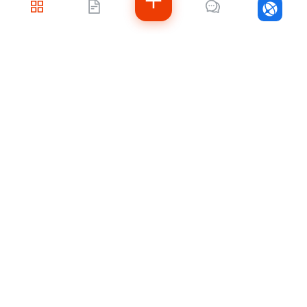
Войти
Не знаете, с чего
начать?
Напишите нам — подберём решение под
ваши задачи, рассчитаем стоимость и
подскажем, как быстро внедрить