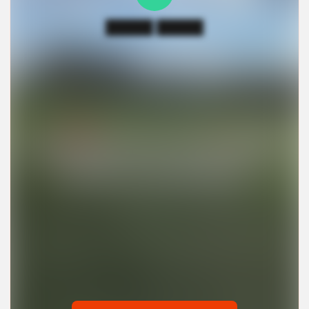
█████ █████