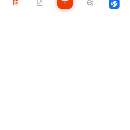
Войти
Не знаете, с чего
начать?
Напишите нам — подберём решение под
ваши задачи, рассчитаем стоимость и
подскажем, как быстро внедрить