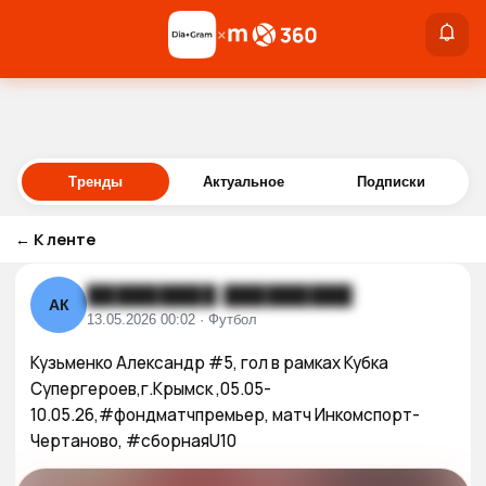
×
×
Войти
Тренды
Актуальное
Подписки
←
К ленте
█████████ █████████
АК
13.05.2026 00:02 · Футбол
Кузьменко Александр #5, гол в рамках Кубка 
Супергероев,г.Крымск ,05.05-
10.05.26,#фондматчпремьер, матч Инкомспорт-
Чертаново, #сборнаяU10