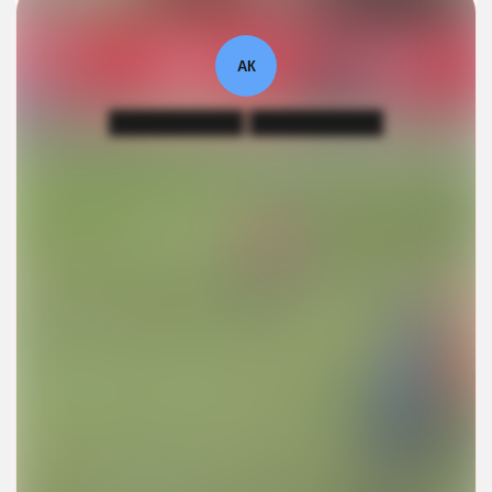
АК
█████████ █████████