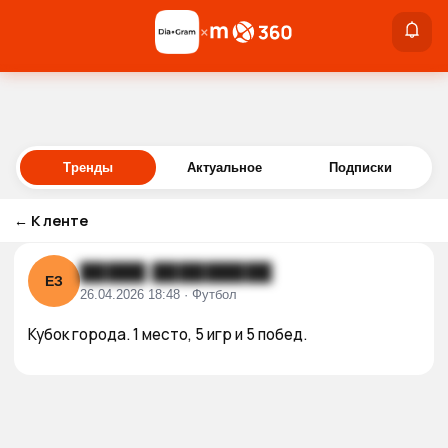
×
×
Войти
Тренды
Актуальное
Подписки
←
К ленте
█████ █████████
ЕЗ
26.04.2026 18:48 · Футбол
Кубок города. 1 место, 5 игр и 5 побед.