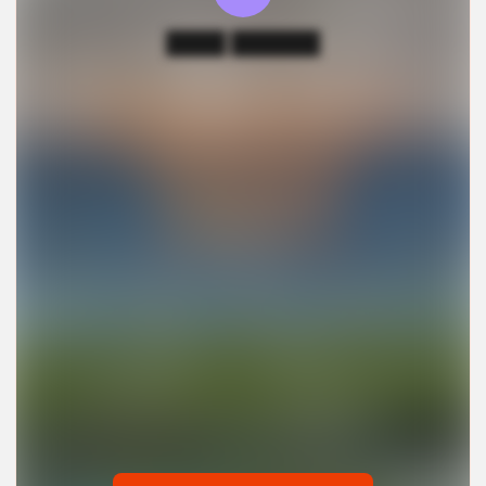
████ ██████