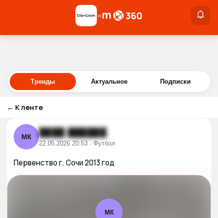
×
×
Войти
Тренды
Актуальное
Подписки
←
К ленте
████ ██████
МК
22.05.2026 20:53 · Футбол
Первенство г. Сочи 2013 год
МК