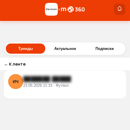
×
×
Войти
Тренды
Актуальное
Подписки
←
К ленте
███████ █████
ИЧ
23.05.2026 11:33 · Футбол