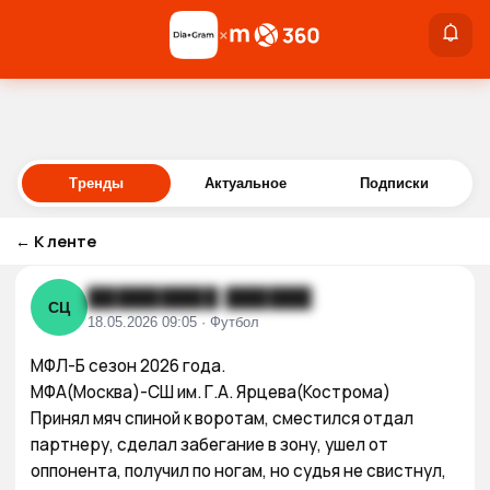
×
×
Войти
Тренды
Актуальное
Подписки
←
К ленте
█████████ ██████
СЦ
18.05.2026 09:05 · Футбол
МФЛ-Б сезон 2026 года.

МФА(Москва)-СШ им. Г.А. Ярцева(Кострома)

Принял мяч спиной к воротам, сместился отдал 
партнеру, сделал забегание в зону, ушел от 
оппонента, получил по ногам, но судья не свистнул, 