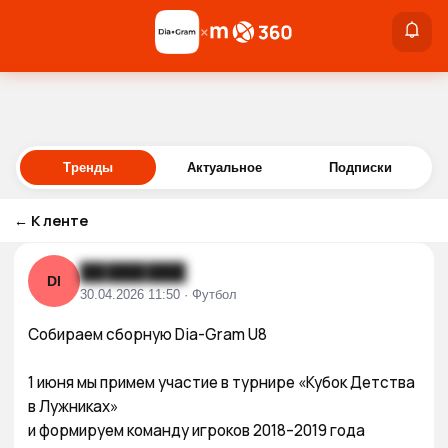
×
×
Войти
Тренды
Актуальное
Подписки
←
К ленте
████████
DI
30.04.2026 11:50 · Футбол
Собираем сборную Dia-Gram U8

1 июня мы примем участие в турнире «Кубок Детства 
в Лужниках»

и формируем команду игроков 2018–2019 года 