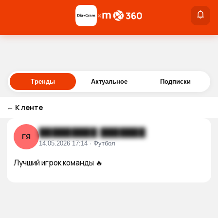
×
×
Войти
Тренды
Актуальное
Подписки
←
К ленте
█████████ ███████
ГЯ
14.05.2026 17:14 · Футбол
Лучший игрок команды 🔥