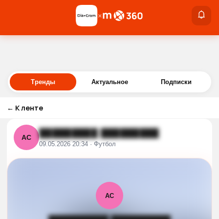
×
×
Войти
Тренды
Актуальное
Подписки
←
К ленте
█████████ █████████
АС
09.05.2026 20:34 · Футбол
АС