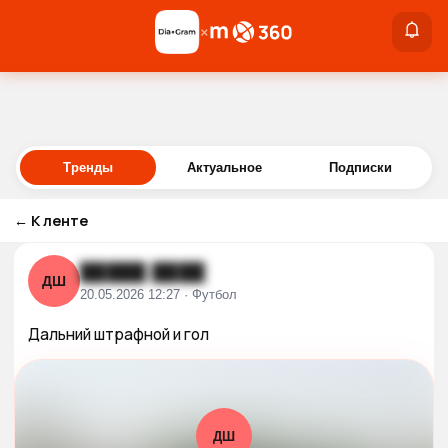
×
×
Войти
Тренды
Актуальное
Подписки
←
К ленте
█████ ████
ДШ
20.05.2026 12:27 · Футбол
Дальний штрафной и гол
ДШ