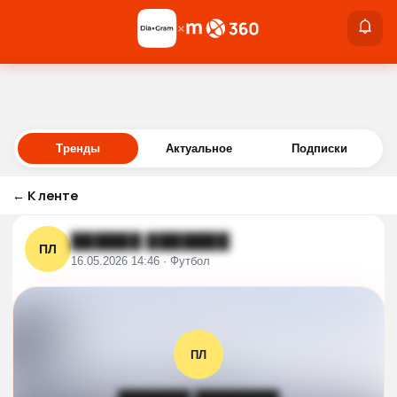
×
×
Войти
Тренды
Актуальное
Подписки
←
К ленте
██████ ███████
ПЛ
16.05.2026 14:46 · Футбол
ПЛ