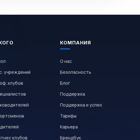
КОГО
КОМПАНИЯ
кол
О нас
с. учреждений
Безопасность
оф. клубов
Блог
пециалистов
Поддержка
уководителей
Поддержка и успех
портсменов
Тарифы
одителей
Карьера
итнес клубов
Брендбук