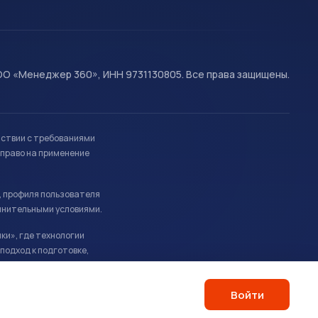
О «Менеджер 360», ИНН 9731130805. Все права защищены.
тствии с требованиями
право на применение
, профиля пользователя
лнительными условиями.
ки», где технологии
подход к подготовке,
Войти