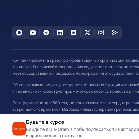
Компания включена в реестр аккредитованных организаций, осуще
Минцифры Российской Федерации. Аккредитация подтверждает соот
мер государственной поддержки. Номер решения о государственно
Обратите внимание, что доступность отдельных функций и модуле
и технической инфраструктуры. Некоторые сервисы предоставляют
Платформа Manager 360 создаётся и развивается в сердце российс
встречаются с практикой. Мы объединяем экспертизу тренеров, ана
развитию и управлению в спорте.
Будьте в курсе
Офис: г. Москва, Олимпийский комплекс «Лужники», Большая спортивн
Войдите в Dia-Gram, чтобы подписаться на авторов
и приглашения от скаутов.