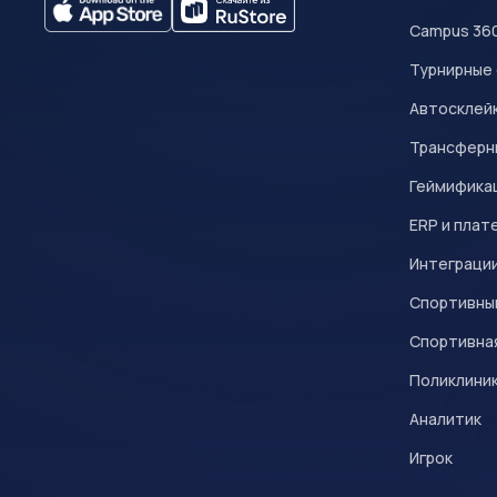
Campus 36
Турнирные
Автосклейк
Трансферн
Геймифика
ERP и плат
Интеграци
Спортивны
Спортивна
Поликлини
Аналитик
Игрок