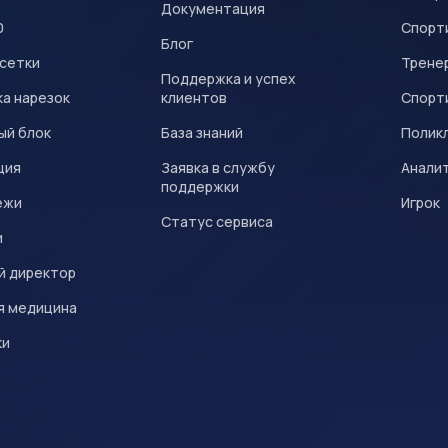
Документация
0
Спорт
Блог
 сетки
Трене
Поддержка и успех
а нарезок
клиентов
Спорт
ый блок
База знаний
Полик
ция
Заявка в службу
Анали
поддержки
ежи
Игрок
Статус сервиса
и
й директор
я медицина
ки