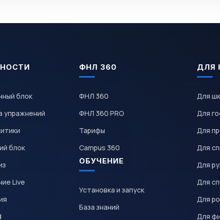
НОСТИ
ФНЛ 360
ДЛЯ 
чный блок
ФНЛ 360
Для ш
а упражнений
ФНЛ 360 PRO
Для го
литики
Тарифы
Для пр
ий блок
Campus 360
Для с
ОБУЧЕНИЕ
из
Для р
ие Live
Для с
Установка и запуск
ия
Для р
База знаний
d
Для ф