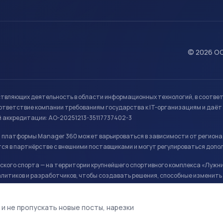
© 2026 ОО
ствляющих деятельность в области информационных технологий, в соотве
ветствие компании требованиям государства к IT-организациям и даёт 
й аккредитации: АО-20251213-35117737402-3
й платформы Manager 360 может варьироваться в зависимости от региона
ся в партнёрстве с внешними поставщиками и могут регулироваться допо
кого спорта — на территории крупнейшего спортивного комплекса «Лужни
литиков и разработчиков, чтобы создавать решения, способные изменить 
ая арена, ул. Лужники 24с1.
 и не пропускать новые посты, нарезки