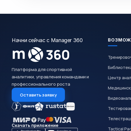
Начни сейчас с Manager 360
ВОЗМОЖ
Тренирово
Библиотек
Платформа для спортивной
аналитики, управления командами и
Центр ана
профессионального роста
Медицинск
Оставить заявку
Видеоанал
Тестирован
Телестрац
Скачать приложение
Tactical Pa