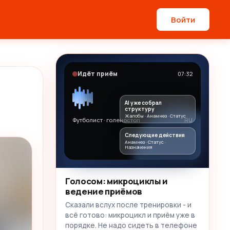
Войти
Идёт приём
07:32
AI уже собрал
структуру
Жалобы · Анамнез · Статус
Футболист · голеностоп
RU
Следующие действия
Анамнез · Статус ·
Назначения
Голосом: микроциклы и
ведение приёмов
Сказали вслух после тренировки - и
всё готово: микроцикл и приём уже в
порядке. Не надо сидеть в телефоне