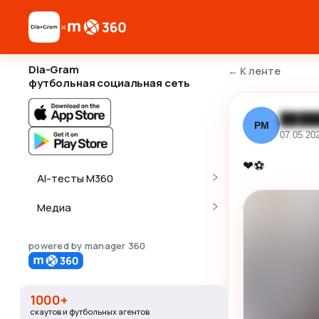
×
Dia-Gram
←
К ленте
футбольная социальная сеть
████
РМ
07.05.20
❤⚽
AI-тесты M360
Медиа
powered by manager 360
1000+
скаутов и футбольных агентов