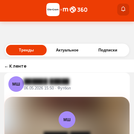
×
×
Войти
Тренды
Актуальное
Подписки
←
К ленте
██████ █████
МШ
06.05.2026 15:50 · Футбол
МШ