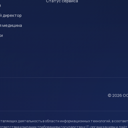
Статус сервиса
и
й директор
я медицина
ки
© 2026 ОО
ствляющих деятельность в области информационных технологий, в соотве
ветствие компании требованиям государства к IT-организациям и даёт 