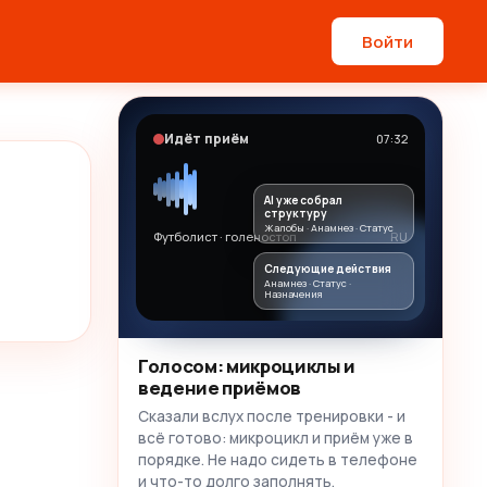
Войти
Идёт приём
07:32
AI уже собрал
структуру
Жалобы · Анамнез · Статус
Футболист · голеностоп
RU
Следующие действия
Анамнез · Статус ·
Назначения
Голосом: микроциклы и
ведение приёмов
Сказали вслух после тренировки - и
всё готово: микроцикл и приём уже в
порядке. Не надо сидеть в телефоне
и что-то долго заполнять.