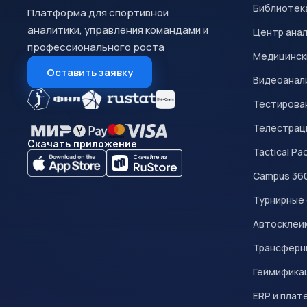
Библиотек
Платформа для спортивной
аналитики, управления командами и
Центр ана
профессионального роста
Медицинск
Оставить заявку
Видеоанал
Тестирован
Телестрац
Скачать приложение
Tactical Pa
Campus 36
Турнирные
Автосклейк
Трансферн
Геймифика
ERP и плат