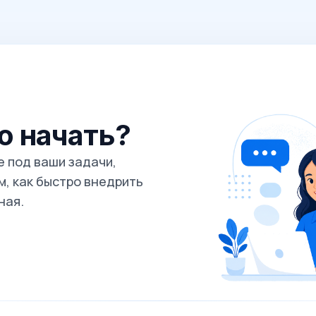
го начать?
 под ваши задачи,
, как быстро внедрить
ная.