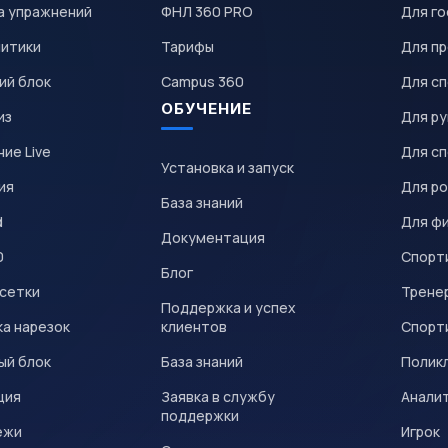
а упражнений
ФНЛ 360 PRO
Для го
литики
Тарифы
Для пр
ий блок
Campus 360
Для с
ОБУЧЕНИЕ
из
Для р
ие Live
Для с
Установка и запуск
ия
Для р
База знаний
d
Для ф
Документация
0
Спорт
Блог
 сетки
Трене
Поддержка и успех
а нарезок
клиентов
Спорт
ый блок
База знаний
Полик
ция
Заявка в службу
Анали
поддержки
ежи
Игрок