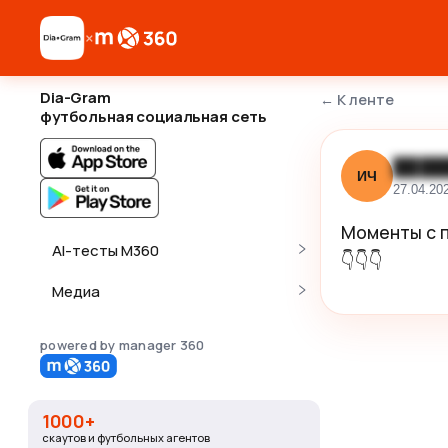
×
Dia-Gram
←
К ленте
футбольная социальная сеть
████
ИЧ
27.04.20
Моменты с п
AI-тесты M360
👇👇👇
Медиа
powered by manager 360
1000+
скаутов и футбольных агентов