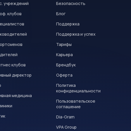
с. учреждений
Безопасность
оф. клубов
Блог
пециалистов
Поддержка
уководителей
Поддержка и успех
портсменов
Тарифы
одителей
Карьера
итнес клубов
Брендбук
ивный директор
Оферта
р
Политика
конфиденциальности
ивная медицина
Пользовательское
линики
соглашение
тик
Dia-Gram
VPA Group