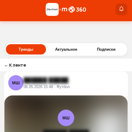
×
×
Войти
Тренды
Актуальное
Подписки
←
К ленте
██████ █████
МШ
06.05.2026 15:48 · Футбол
МШ