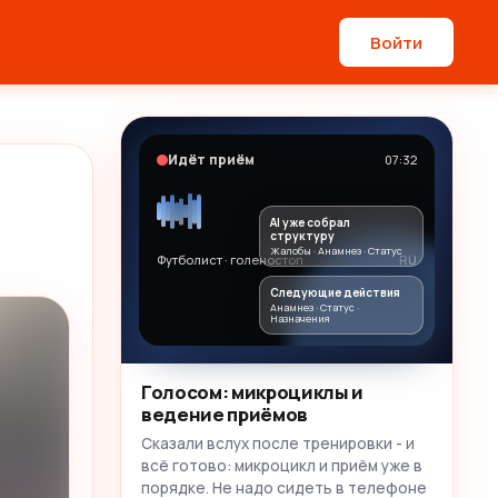
Войти
Идёт приём
07:32
AI уже собрал
структуру
Жалобы · Анамнез · Статус
Футболист · голеностоп
RU
Следующие действия
Анамнез · Статус ·
Назначения
Голосом: микроциклы и
ведение приёмов
Сказали вслух после тренировки - и
всё готово: микроцикл и приём уже в
порядке. Не надо сидеть в телефоне