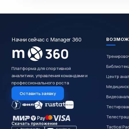
Начни сейчас с Manager 360
ВОЗМОЖ
Тренирово
Библиотек
Платформа для спортивной
аналитики, управления командами и
Центр ана
профессионального роста
Медицинск
Оставить заявку
Видеоанал
Тестирован
Телестрац
Скачать приложение
Tactical Pa