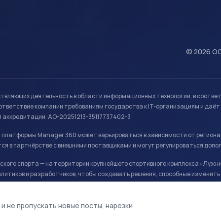
© 2026 ОО
ствляющих деятельность в области информационных технологий, в соотве
ветствие компании требованиям государства к IT-организациям и даёт 
й аккредитации: АО-20251213-35117737402-3
й платформы Manager 360 может варьироваться в зависимости от региона
ся в партнёрстве с внешними поставщиками и могут регулироваться допо
кого спорта — на территории крупнейшего спортивного комплекса «Лужни
литиков и разработчиков, чтобы создавать решения, способные изменить 
ая арена, ул. Лужники 24с1.
 и не пропускать новые посты, нарезки