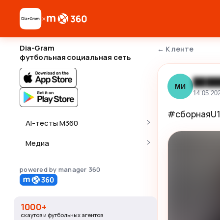
×
Dia-Gram
←
К ленте
футбольная социальная сеть
████
МИ
14.05.20
#сборнаяU
AI-тесты M360
Медиа
powered by manager 360
1000+
скаутов и футбольных агентов