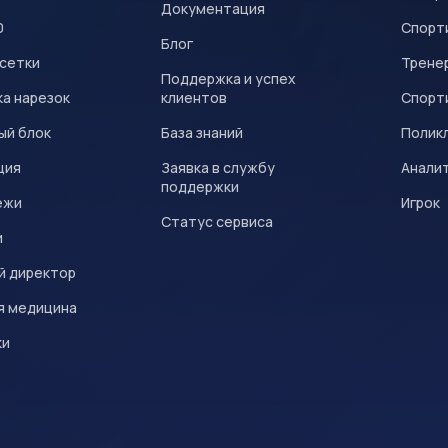
Документация
0
Спорт
Блог
 сетки
Трене
Поддержка и успех
а нарезок
клиентов
Спорт
ый блок
База знаний
Полик
ция
Заявка в службу
Анали
поддержки
ежи
Игрок
Статус сервиса
и
й директор
я медицина
ки