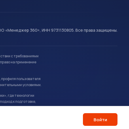
О «Менеджер 360», ИНН 9731130805. Все права защищены.
тствии с требованиями
право на применение
, профиля пользователя
лнительными условиями.
ки», где технологии
подход к подготовке,
Войти