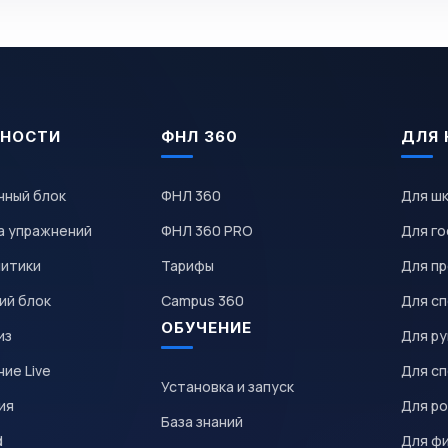
НОСТИ
ФНЛ 360
ДЛЯ 
чный блок
ФНЛ 360
Для ш
а упражнений
ФНЛ 360 PRO
Для го
литики
Тарифы
Для пр
ий блок
Campus 360
Для с
ОБУЧЕНИЕ
из
Для р
ие Live
Для с
Установка и запуск
ия
Для р
База знаний
d
Для ф