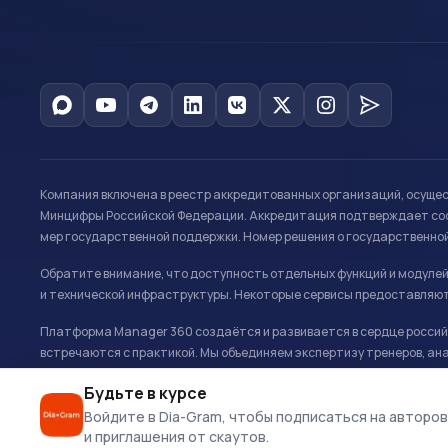
Компания включена в реестр аккредитованных организаций, осуще
Минцифры Российской Федерации. Аккредитация подтверждает соот
мер государственной поддержки. Номер решения о государственно
Обратите внимание, что доступность отдельных функций и модуле
и технической инфраструктуры. Некоторые сервисы предоставляют
Платформа Manager 360 создаётся и развивается в сердце российс
встречаются с практикой. Мы объединяем экспертизу тренеров, ана
развитию и управлению в спорте.
Будьте в курсе
Офис: г. Москва, Олимпийский комплекс «Лужники», Большая спортивн
Войдите в Dia-Gram, чтобы подписаться на авторов
и приглашения от скаутов.