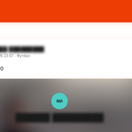
██ █████████
26 13:07 · Футбол
10
МИ
██████ █████████