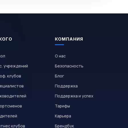
КОГО
КОМПАНИЯ
кол
О нас
с. учреждений
Безопасность
оф. клубов
Блог
пециалистов
Поддержка
уководителей
Поддержка и успех
портсменов
Тарифы
одителей
Карьера
итнес клубов
Брендбук