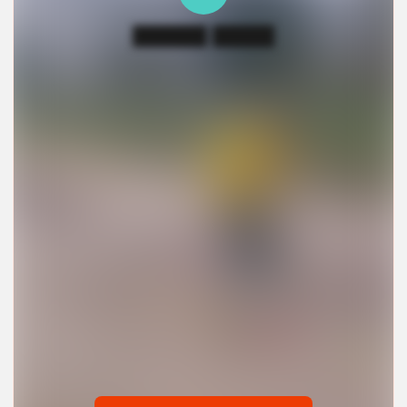
██████ █████