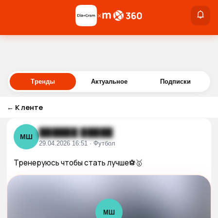
×
×
Войти
Тренды
Актуальное
Подписки
←
К ленте
██████ █████
МШ
29.04.2026 16:51 · Футбол
Тренеруюсь чтобы стать лучше⚽️🥇
МШ