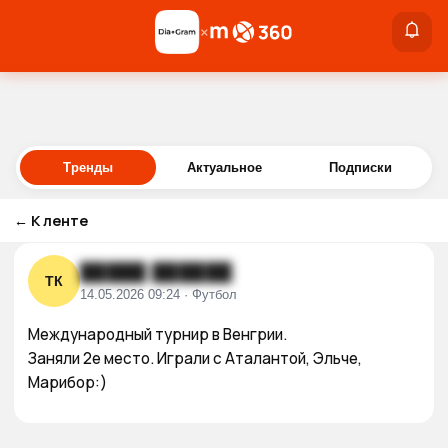
×
×
Войти
Тренды
Актуальное
Подписки
←
К ленте
█████ ██████
ТК
14.05.2026 09:24 · Футбол
Международный турнир в Венгрии.

Заняли 2е место. Играли с Аталантой, Эльче, 
Марибор:)