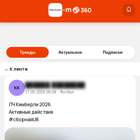
×
×
Войти
Тренды
Актуальное
Подписки
←
К ленте
██████ ████████
КК
17.05.2026 00:04 · Футбол
ЛЧ Кимберли 2026.

Активные действия

#сборнаяU8