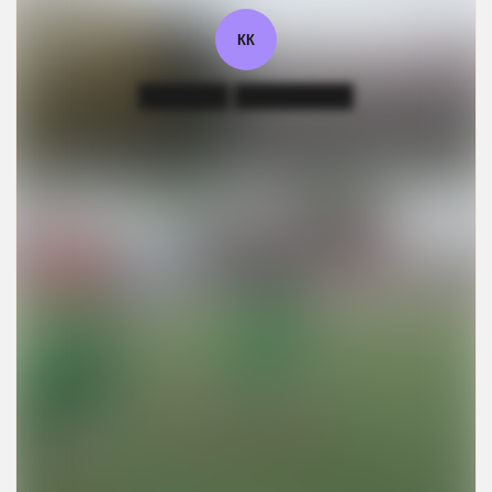
КК
██████ ████████