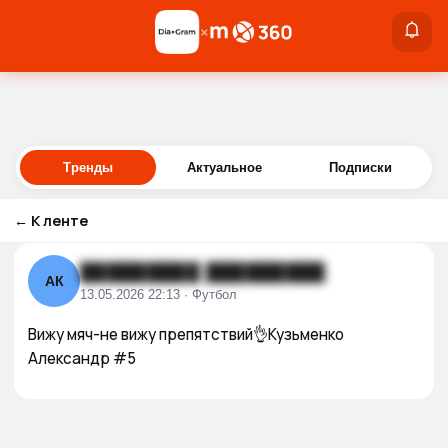
×
×
Войти
Тренды
Актуальное
Подписки
←
К ленте
█████████ █████████
АК
13.05.2026 22:13 · Футбол
Вижу мяч-не вижу препятствий👌Кузьменко 
Александр #5