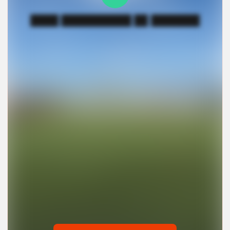
████ ██████████ ██ ███████