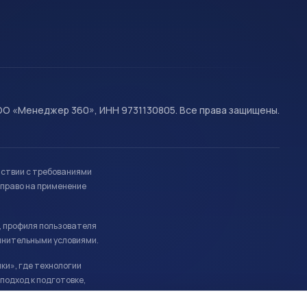
О «Менеджер 360», ИНН 9731130805. Все права защищены.
тствии с требованиями
право на применение
, профиля пользователя
лнительными условиями.
ки», где технологии
подход к подготовке,