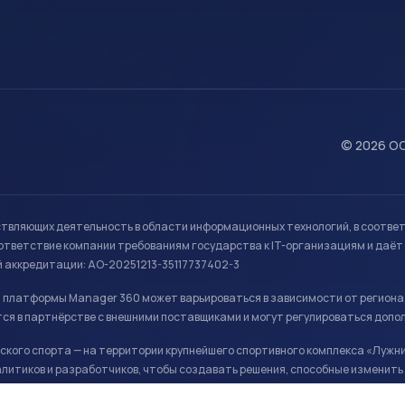
© 2026 ОО
ствляющих деятельность в области информационных технологий, в соотве
ветствие компании требованиям государства к IT-организациям и даёт 
й аккредитации: АО-20251213-35117737402-3
й платформы Manager 360 может варьироваться в зависимости от региона
ся в партнёрстве с внешними поставщиками и могут регулироваться допо
кого спорта — на территории крупнейшего спортивного комплекса «Лужни
литиков и разработчиков, чтобы создавать решения, способные изменить 