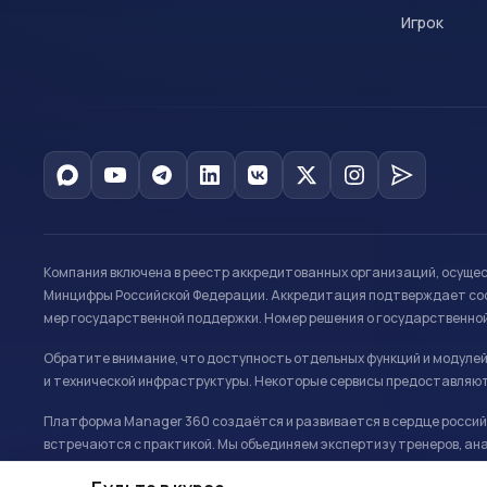
Игрок
Компания включена в реестр аккредитованных организаций, осуще
Минцифры Российской Федерации. Аккредитация подтверждает соот
мер государственной поддержки. Номер решения о государственно
Обратите внимание, что доступность отдельных функций и модуле
и технической инфраструктуры. Некоторые сервисы предоставляют
Платформа Manager 360 создаётся и развивается в сердце российс
встречаются с практикой. Мы объединяем экспертизу тренеров, ана
развитию и управлению в спорте.