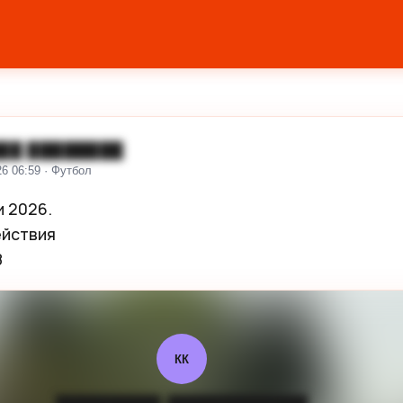
██ ████████
26 06:59 · Футбол
 2026.

йствия

8
КК