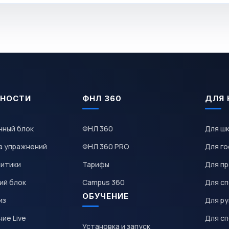
НОСТИ
ФНЛ 360
ДЛЯ 
чный блок
ФНЛ 360
Для ш
а упражнений
ФНЛ 360 PRO
Для го
литики
Тарифы
Для пр
ий блок
Campus 360
Для с
ОБУЧЕНИЕ
из
Для р
ие Live
Для с
Установка и запуск