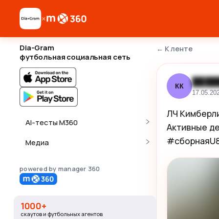
×
Dia-Gram
←
К ленте
футбольная социальная сеть
████
КК
17.05.20
ЛЧ Кимберли
AI-тесты M360
Активные де
#сборнаяU
Медиа
powered by manager 360
1000+
скаутов и футбольных агентов