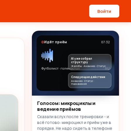
Войти
Идёт приём
07:32
AI уже собрал
структуру
Жалобы · Анамнез · Статус
Футболист · голеностоп
RU
Следующие действия
Анамнез · Статус ·
Назначения
Голосом: микроциклы и
ведение приёмов
Сказали вслух после тренировки - и
всё готово: микроцикл и приём уже в
порядке. Не надо сидеть в телефоне