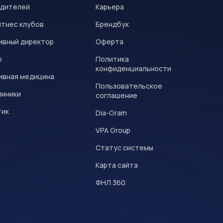
одителей
Карьера
итнес клубов
Брендбук
ивный директор
Оферта
р
Политика
конфиденциальности
ивная медицина
Пользовательское
линики
соглашение
тик
Dia-Gram
VPA Group
Статус системы
Карта сайта
ФНЛ 360