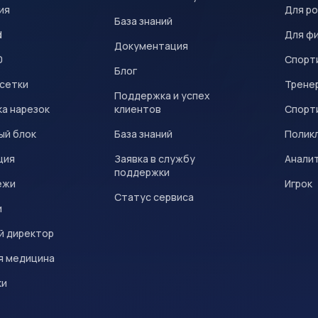
ия
Для р
База знаний
d
Для ф
Документация
0
Спорт
Блог
 сетки
Трене
Поддержка и успех
а нарезок
клиентов
Спорт
ый блок
База знаний
Полик
ция
Заявка в службу
Анали
поддержки
ежи
Игрок
Статус сервиса
и
й директор
я медицина
ки