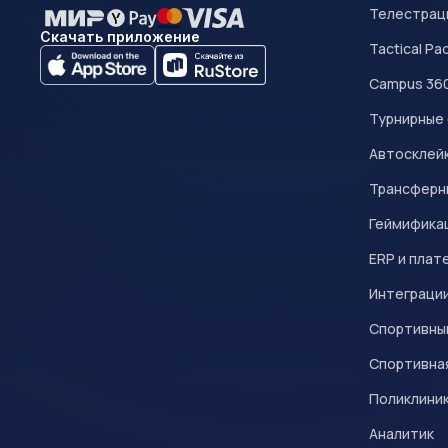
Телестрац
Скачать приложение
Tactical Pa
Campus 36
Турнирные
Автосклейк
Трансферн
Геймифика
ERP и плат
Интеграци
Спортивны
Спортивна
Поликлини
Аналитик