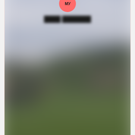
МУ
████ ███████