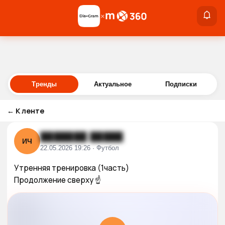
×
×
Войти
Тренды
Актуальное
Подписки
←
К ленте
███████ █████
ИЧ
22.05.2026 19:26 · Футбол
Утренняя тренировка (1часть)

Продолжение сверху ☝️