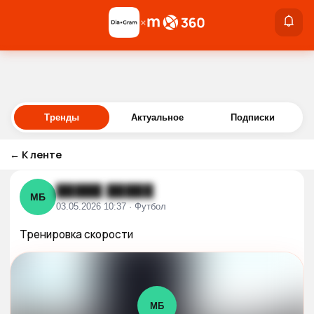
×
×
Войти
Тренды
Актуальное
Подписки
←
К ленте
█████ █████
МБ
03.05.2026 10:37 · Футбол
Тренировка скорости
МБ