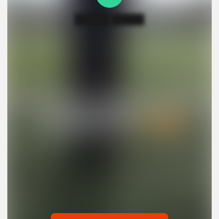
█████ █████